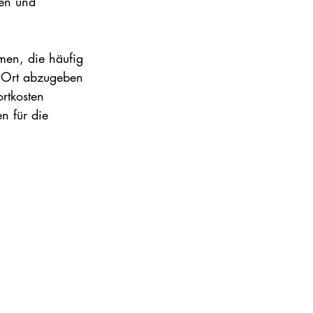
ren und 
men, die häufig 
m Ort abzugeben 
rtkosten 
n für die 