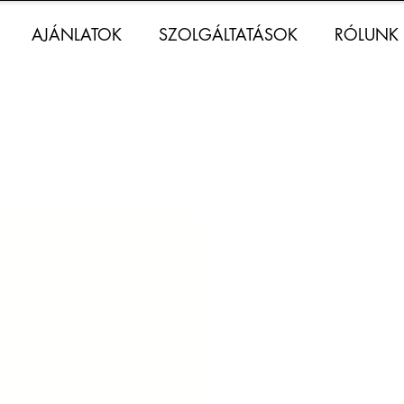
AJÁNLATOK
SZOLGÁLTATÁSOK
RÓLUNK
LÉPJEN KAPCSOLATBA
VELÜNK
sítés és
Flottamenedzser
önzés:
Andreas Fiore
andreas@kbent.sk