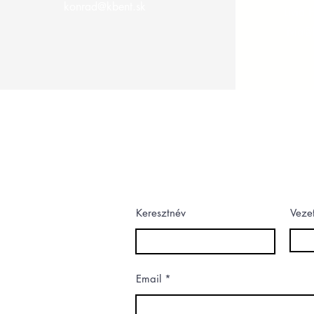
konrad@kbent.sk
Livia 
livia@
Lépjen kapcsolatba velünk
Ossza meg velünk kérdéseit, javaslata
kitöltésével.
Keresztnév
Veze
Email