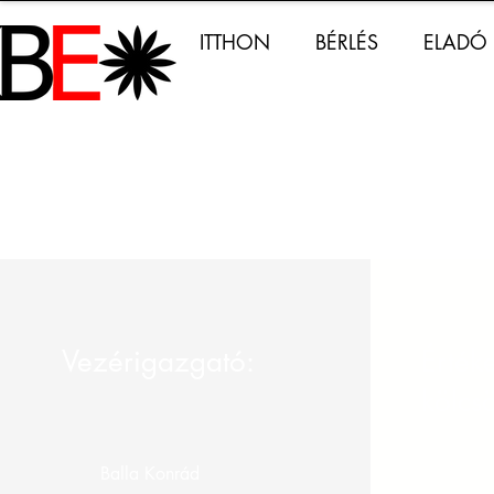
ITTHON
BÉRLÉS
ELADÓ
Vezérigazgató:
Értéke
kölcs
Balla Konrád