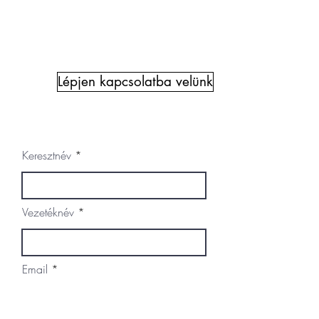
Ha nem találta meg az Önnek megfelelő
járművet, ne habozzon kapcsolatba lépni
velünk, és örömmel teljesítjük minden
igényét.
Lépjen kapcsolatba velünk
Nem kötelező megrendelés
Keresztnév
Vezetéknév
Email