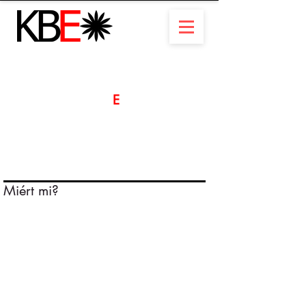
Operatív lízing a KB
által
E
Az életed könnyebbé
vált
Miért mi?
Flottája rugalmassága
Idő és pénz megtakarítása
Sokoldalú szolgáltatásokat
nyújtunk
Évek tapasztalata
A járművek azonnal készen állnak