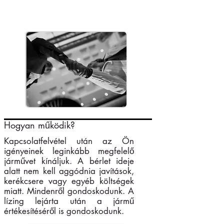
Nincsenek rejtett díjak
Mindezt 1 számlában összegezve
24 órás közúti segélyszolgálat
Hogyan működik?
Kapcsolatfelvétel után az Ön
igényeinek leginkább megfelelő
járművet kínáljuk. A bérlet ideje
alatt nem kell aggódnia javítások,
kerékcsere vagy egyéb költségek
miatt. Mindenről gondoskodunk. A
lízing lejárta után a jármű
értékesítéséről is gondoskodunk.