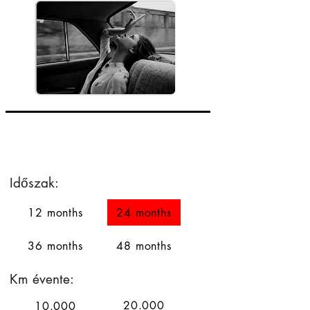
Példa számításhoz: BMW 320d
xDrive
, M-csomag, 140 kW, AT8
36 hónap
Időszak:
12 months
24 months
36 months
48 months
12 hónap
Km évente:
20.000
10.000