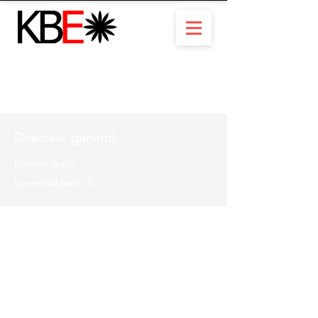
CONTACTEZ-NOUS
Directeur général:
Konrad Balla
konrad@kbent.sk
Vente & Location :
Livia Hnilicova
livia@kbent.sk