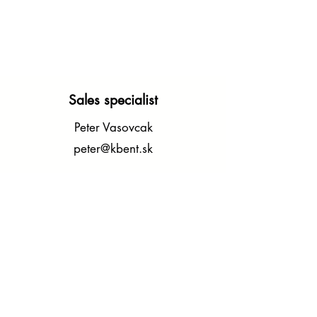
Gestionnaire de flotte :
Andréas Fiore
andreas@kbent.sk
Sales specialist
Peter Vasovcak
peter@kbent.sk
Contactez-nous
Faites-nous part de vos questions,
suggestions et préoccupations en
remplissant le formulaire de contact ci-
dessous.