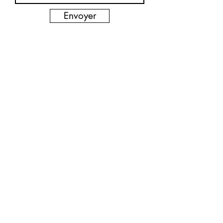
Envoyer
KBE sro
Cernysevského 10
851 01 Bratislava
Slovaquie