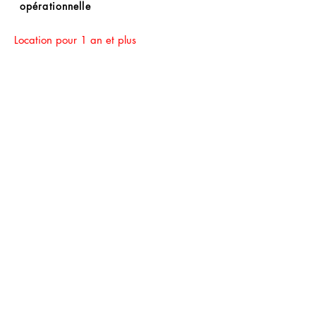
opérationnelle
Location pour 1 an et plus
Notre société est très flexible pour
vous fournir un véhicule de votre
choix pour différentes durées allant
de 1 à 4 ans. Commençons !
Reserve maintenant
© 2023 par KBE, sro. Tous droits réservés -
Cernysevskeho 10, 851 01 Bratislava,
Slovaquie - E-mail :
kbent@kbent.sk
- Mobile :
+421 901 740 111
Business conditions of KBE
Rent