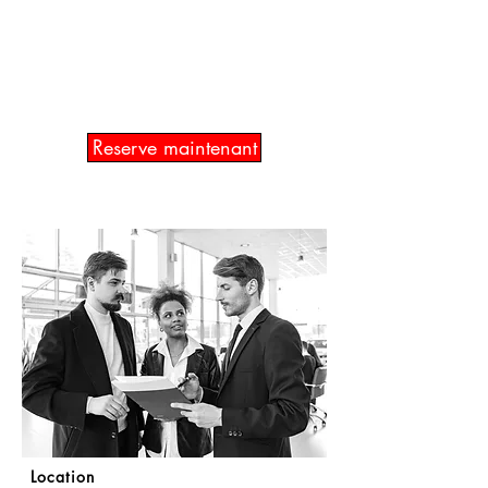
voiture pour 2 mois ? Nous avons ce
qu'il vous faut ! Jetez un coup d'œil à
notre offre et louez votre voiture
idéale.
Reserve maintenant
Location